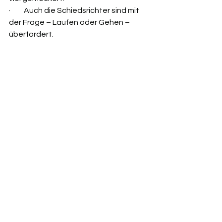
·         Auch die Schiedsrichter sind mit 
der Frage – Laufen oder Gehen – 
überfordert.
·         Nur Kontakte mit anderen 
Mannschaften bringen eine 
Weiterentwicklung.
·         Gehfußball kann anstrengend 
sein, ist für jeden geeignet – Männlein 
oder Weiblein, ob Fußballer oder nicht.
Der Gehfußball wird sich auch in Peine 
weiterentwickeln. Wir sind dabei. 
Besucht uns jeden Dienstag ab 18.30 
Uhr auf unserem Sportplatz in 
Abbensen.
Ralph Schumann
Pressewart und Haupttorschütze