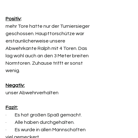
Positiv
:
mehr Tore hatte nur der Turniersieger 
geschossen. Haupttorschütze war 
erstaunlicherweise unsere 
Abwehrkante Ralph mit 4 Toren. Das 
lag wohl auch an den 3 Meter breiten 
Normtoren. Zuhause trifft er sonst 
wenig.
Negativ:
unser Abwehrverhalten
Fazit:
·         Es hat großen Spaß gemacht.
·         Alle haben durchgehalten.
·         Es wurde in allen Mannschaften 
viel gemeckert.