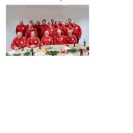
Kontakt:
Ralph Schumann
Tel.: 05177 / 1415
Heinz Lauffer
Tel.: 05177 / 1300